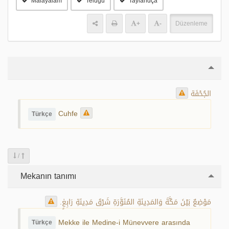
Malayalam
Telugu
Taylandça
+
-
Düzenleme
الجُحْفَة
Cuhfe
Türkçe
/
Mekanın tanımı
مَوْضِعٌ بَيْنَ مَكَّةَ وَالمَدِينَةِ المُنَوَّرَةِ شَرْقَ مَدِينَةِ رَابِغٍ.
Mekke ile Medine-i Münevvere arasında
Türkçe