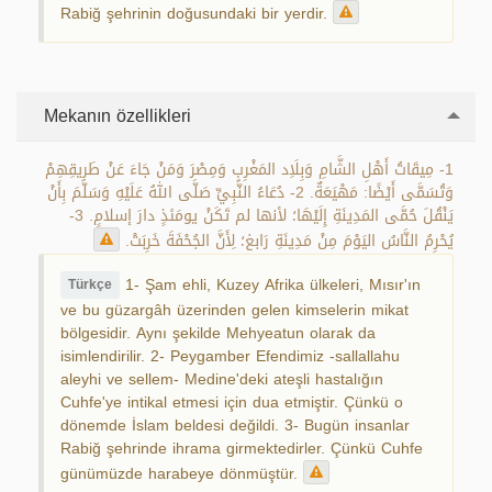
Rabiğ şehrinin doğusundaki bir yerdir.
Mekanın özellikleri
1- مِيقَاتُ أَهْلِ الشَّامِ وَبِلَاِد المَغْرِبِ وَمِصْرَ وَمَنْ جَاءَ عَنْ طَرِيقِهِمْ
وَتُسَمَّى أَيْضًا: مَهْيَعَةٌ. 2- دُعَاءُ النَّبِيِّ صَلَّى اللهُ عَلَيْهِ وَسَلَّمَ بِأَنْ
يَنْقُلَ حُمَّى المَدِينَةِ إِلَيْهَا؛ لأنها لم تَكَنْ يومَئذٍ دارَ إسلامٍ. 3-
يُحْرِمُ النَّاسُ اليَوْمَ مِنْ مَدِينَةِ رَابغ؛ لِأَنَّ الجُحْفَةَ خَرِبَتْ.
1- Şam ehli, Kuzey Afrika ülkeleri, Mısır'ın
Türkçe
ve bu güzargâh üzerinden gelen kimselerin mikat
bölgesidir. Aynı şekilde Mehyeatun olarak da
isimlendirilir. 2- Peygamber Efendimiz -sallallahu
aleyhi ve sellem- Medine'deki ateşli hastalığın
Cuhfe'ye intikal etmesi için dua etmiştir. Çünkü o
dönemde İslam beldesi değildi. 3- Bugün insanlar
Rabiğ şehrinde ihrama girmektedirler. Çünkü Cuhfe
günümüzde harabeye dönmüştür.