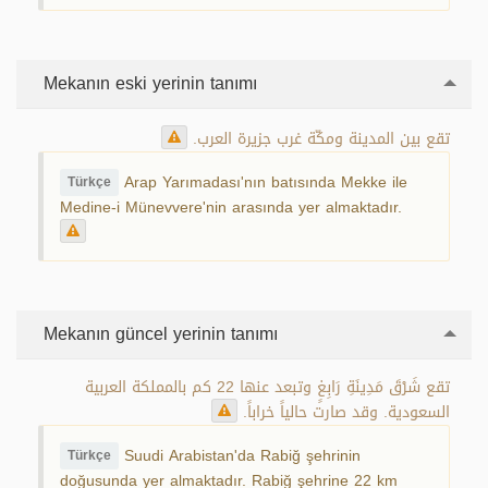
Mekanın eski yerinin tanımı
تقع بين المدينة ومكّة غرب جزيرة العرب.
Arap Yarımadası'nın batısında Mekke ile
Türkçe
Medine-i Münevvere'nin arasında yer almaktadır.
Mekanın güncel yerinin tanımı
تقع شَرْقَ مَدِينَةِ رَابِغٍ وتبعد عنها 22 كم بالمملكة العربية
السعودية. وقد صارت حالياً خراباً.
Suudi Arabistan'da Rabiğ şehrinin
Türkçe
doğusunda yer almaktadır. Rabiğ şehrine 22 km