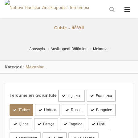
Cuhfe - الجُحْفَة
Anasayfa
Ansiklopedi Bölümleri
Mekanlar
Kategori:
Mekanlar
.
Tercümeleri Görüntüle
İngilizce
Fransızca
Türkçe
Urduca
Rusca
Bengalce
Çince
Farsça
Tagalog
Hintli