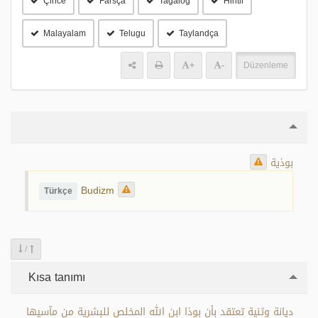
Çince
Farsça
Tagalog
Hintli
Malayalam
Telugu
Taylandça
+
-
Düzenleme
بوذية
Budizm
Türkçe
/
Kısa tanımı
ديانة وثنية تعتقد بأن بوذا ابن الله المخلص للبشرية من مآسيها