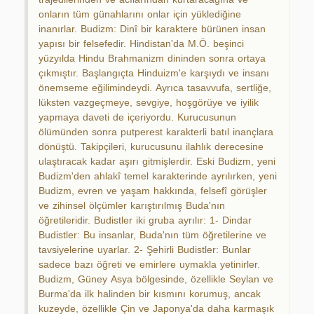
onların tüm günahlarını onlar için yüklediğine
inanırlar. Budizm: Dinî bir karaktere bürünen insan
yapısı bir felsefedir. Hindistan'da M.Ö. beşinci
yüzyılda Hindu Brahmanizm dininden sonra ortaya
çıkmıştır. Başlangıçta Hinduizm'e karşıydı ve insanı
önemseme eğilimindeydi. Ayrıca tasavvufa, sertliğe,
lüksten vazgeçmeye, sevgiye, hoşgörüye ve iyilik
yapmaya daveti de içeriyordu. Kurucusunun
ölümünden sonra putperest karakterli batıl inançlara
dönüştü. Takipçileri, kurucusunu ilahlık derecesine
ulaştıracak kadar aşırı gitmişlerdir. Eski Budizm, yeni
Budizm'den ahlakî temel karakterinde ayrılırken, yeni
Budizm, evren ve yaşam hakkında, felsefî görüşler
ve zihinsel ölçümler karıştırılmış Buda'nın
öğretileridir. Budistler iki gruba ayrılır: 1- Dindar
Budistler: Bu insanlar, Buda'nın tüm öğretilerine ve
tavsiyelerine uyarlar. 2- Şehirli Budistler: Bunlar
sadece bazı öğreti ve emirlere uymakla yetinirler.
Budizm, Güney Asya bölgesinde, özellikle Seylan ve
Burma'da ilk halinden bir kısmını korumuş, ancak
kuzeyde, özellikle Çin ve Japonya'da daha karmaşık