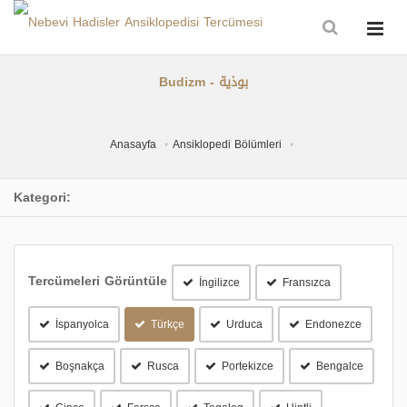
Budizm - بوذية
Anasayfa
Ansiklopedi Bölümleri
Kategori:
Tercümeleri Görüntüle
İngilizce
Fransızca
İspanyolca
Türkçe
Urduca
Endonezce
Boşnakça
Rusca
Portekizce
Bengalce