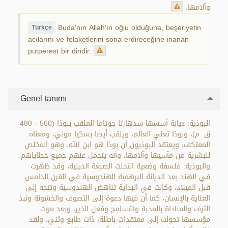
وآلامها.
Buda'nın Allah'ın oğlu olduğuna, beşeriyetin
Türkçe
acılarını ve felaketlerini sona erdireceğine inanan
putperest bir dindir.
Genel tanımı
البوذية: ديانة أسسها سدهارتا جوتاما الملقب ببوذا (560 - 480
ق. م)، وبوذا تعني العالم، ويلقب أيضا بسكيا موني، ومعناه:
المعتكف، ويعتقد البوذيون أن بوذا هو ابن الله، وهو المخلص
للبشرية من مآسيها وآلامها، وأنه يتحمل عنهم جميع خطاياهم.
والبوذية: فلسفة وضعية انتحلت الصبغة الدينية، وقد ظهرت
في الهند بعد الديانة البرهمية الهندوسية في القرن الخامس
قبل الميلاد، وكانت في البداية تناهض الهندوسية وتتجه إلى
العناية بالإنسان، كما أن فيها دعوة إلى التصوف والخشونة ونبذ
الترف والمناداة بالمحبة والتسامح وفعل الخير، وبعد موت
مؤسسها تحولت إلى معتقدات باطلة، ذات طابع وثني، ولقد