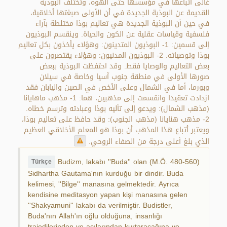
غالى أتباعها في مؤسسها حتى ألهوه، وتختلف البوذية
القديمة عن البوذية الجديدة في أن الأولى صبغتها أخلاقية،
في حين أن البوذية الجديدة هي تعاليم بوذا مختلطة بآراء
فلسفية وقياسات عقلية عن الكون والحياة. وينقسم البوذيون
إلى قسمين: 1- البوذيون المتدينون: وهؤلاء يأخذون بكل تعاليم
بوذا وتوصياته. 2- البوذيون المدنيون: وهؤلاء يقتصرون على
بعض التعاليم والوصايا فقط. وقد احتفظت البوذية ببعض
صورها الأولى في منطقة جنوب آسيا وخاصة في سيلان
وبورما، أما في الشمال وعلى الأخص في الصين واليابان فقد
ازدادت تعقيدا وانقسمت إلى مذهبين، هما: 1- مذهب ماهايانا
(مذهب الشمال): ويدعو إلى تأليه بوذا وعبادته وترسم خطاه.
2- مذهب هنايانا (مذهب الجنوب): وقد حافظ على تعاليم بوذا،
ويعتبر أتباع هذا المذهب أن بوذا هو المعلم الأخلاقي العظيم
الذي بلغ أعلى درجة من الصفاء الروحي.
Budizm, lakabı ''Buda'' olan (M.Ö. 480-560)
Türkçe
Sidhartha Gautama'nın kurduğu bir dindir. Buda
kelimesi, ''Bilge'' manasına gelmektedir. Ayrıca
kendisine meditasyon yapan kişi manasına gelen
''Shakyamuni'' lakabı da verilmiştir. Budistler,
Buda'nın Allah'ın oğlu olduğuna, insanlığı
trajedilerinden ve acılarından kurtaracağına ve