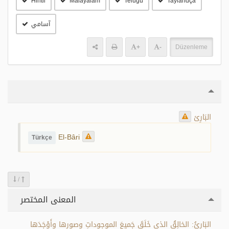
Hintli
Malayalam
Telugu
Taylandça
آسامي
+
-
Düzenleme
البَارِئ
El-Bâri
Türkçe
/
المعنى المختصر
البَارِئُ: الخالِقُ الذي خَلَقَ جَميعَ الموجوداتِ وصورها وأَوْجَدَها