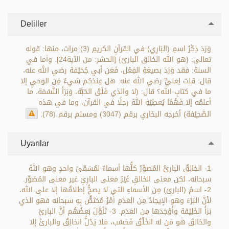
Deliller
وَرَدَ ذِكْرُ اسمِ (البَارِي) في القرآنِ الكريمِ (3) مرات، منها: قوله
تعالى: {هو الله الخالق البارئ} [الحشر: من الآية24]. وأما في
السنة: فقد وَرَدَ بصيغةِ الفِعْل، فَعَن أبي جُحَيْفة رضي الله عنه،
قال: قلت لِعليٍّ رضي الله عنه: هل عِندَكم شيءٌ مِن الوحيِ إلا
ما في كتابِ الله؟ قال: (لا والذي فَلَقَ الحَبَّة، وَبَرَأَ النَّسْمَة، ما
أعلمُه إلا فَهْمًا يُعطِيْهِ اللهُ رجلًا في القرآن، وما في هذه
الصَّحِيْفة) أخرجه البخاري برقم (3047) ومسلم برقم (78).
Uyarılar
1- الخالِقُ البارئُ المُصوِّرُ كلُّها أسماءٌ لمُسَمّىً واحدٍ وهو اللهُ
سبحانه، لكن معنى الخالقِ غَيْرُ معنى البارِئِ غير معنى المُصَوِّر.
2- اسمُ (البارئ) مِن الأسماءِ التي لا يصحُّ إطلاقُها إلا على الله،
لأنَّ البَرْءَ وهو الإيجادُ مِن العَدَمِ أمْرٌ مُختَصٌّ بِهِ سبحانه فهو الذي
بَرَأَ الخَلِيْقة وأَوْجَدَها مِن العَدَم. 3- تَأوَّلَ بَعضُهُم أنَّ البارئَ
والخالقَ هو مَن له الخَلْقُ فَحَسْب، فلا يَدُلُّ الخالِقُ والبارئُ إلا