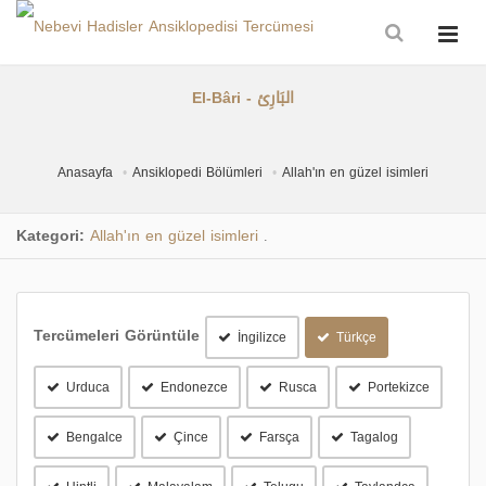
El-Bâri - البَارِئ
Anasayfa
Ansiklopedi Bölümleri
Allah'ın en güzel isimleri
Kategori:
Allah'ın en güzel isimleri
.
Tercümeleri Görüntüle
İngilizce
Türkçe
Urduca
Endonezce
Rusca
Portekizce
Bengalce
Çince
Farsça
Tagalog