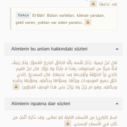
بَعد عَدَمِها.
El-Bârî: Bütün varlıkları, kâinatı yaratan,
Türkçe
şekil veren, yoktan var eden yaratıcı.
Alimlerin bu anlam hakkındaki sözleri
قال ابنُ تيمية: (ذَكَرَ نَفْسَه بِأنَّه الخالقُ البارئُ المُصوِّرُ، ولَمْ يَصِفْ
قَطُّ شيئًا من المخلوقات بِهذا لا مَلَكًا ولا نَبِيًّا). قال ابنُ القيم:
(الذي بَرَأَ الخَلِيْقَةَ وأَوْجَدَها بَعد عَدَمِها). قال السعديُّ: (الذي
خَلَقَ جميعَ الموجوداتِ وبَرَأَها، وسَوَّاها بِحِكْمَتِهِ، وصَوَّرَها بِحَمْدِهِ
وحِكْمَتِهِ، وهو لم يَزَلْ ولا يَزَالُ على هذا الوصفِ العَظِيْمِ).
Alimlerin ispatına dair sözleri
اسمُ (البَارِي) مِن الأسماءِ الثابِتةِ للهِ تعالى، وقد ذَكَرَهُ أَغْلبُ مَن
كَتَبَ في الأسماءِ الحسنى.