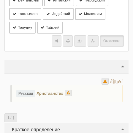
Бенгальский
Китайский
Персидский
тагальского
Индийский
Малаялам
Телуджу
Тайский
+
-
Огласовка
نَصْرانِيَّةُ
Христианство
Русский
/
Краткое определение