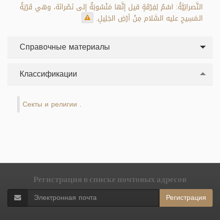
النَّصرانِيَّةُ: اسْمٌ لِفِرْقَةٍ قيل إنَّها مَنْسُوبَةٌ إلى نَصْرانَة، وهي قَرْيَةُ
الـمَسِيحِ عليه السَّلام مِنْ أرْضِ الجَلِيلِ.
Справочные материалы
Классификации
Секты и религии
.
Регистрация в списке почтовых адресов
Регистрация