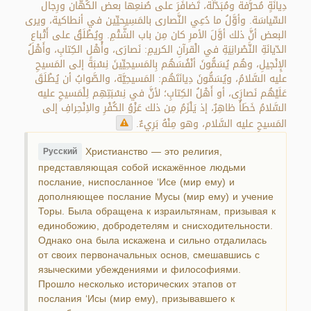
دِيانَةٍ مُحرَّفة ومُبَدَّلَة، تَضافَرَ على صُنعِها بعض الكُهّان ورِجال
السِّياسَة. وأوَّلُ ما دُعِي النَّصارى بالمَسِيحيِّين في أنطاكية، ويرى
البعض أنَّ ذلك أوَّلَ الأمرِ كان مِن باب الشَّتْمِ. ويُطْلَقُ على أَتْباعِ
الدّيانَةِ النَّصْرانِيَةِ في الْقرآنِ الكريمِ: نَصارَى، وأْهْل الكِتابِ، وأَهْلُ
الإِنْجيلِ، وهُم يُسَمُّونَ أنْفُسَهُم بِالمَسيحِيِّينَ نِسْبَةً إلى المَسيحِ
عليه السَّلامُ، ويُسَمُّونَ دِيانَتَهُم: المَسيحِيَّة، والصَّوابُ أن يُطْلَقَ
عَلَيْهُم نَصارَى، أو أَهْلُ الكِتابِ؛ لأنَّ في نِسْبَتِهِم لِلْمَسيحِ عليه
السَّلامُ خَطَأٌ ظاهِرٌ، إذ يَلْزَمُ مِن ذلك عَزْوُ الكُفْرِ والاِنْحِرافِ إلى
المَسيحِ عليه السَّلام، وهو مِنْهُ بَرِيءٌ.
Христианство — это религия,
Русский
представляющая собой искажённое людьми
послание, ниспосланное ‘Исе (мир ему) и
дополняющее послание Мусы (мир ему) и учение
Торы. Была обращена к израильтянам, призывая к
единобожию, добродетелям и снисходительности.
Однако она была искажена и сильно отдалилась
от своих первоначальных основ, смешавшись с
языческими убеждениями и философиями.
Прошло несколько исторических этапов от
послания ‘Исы (мир ему), призывавшего к