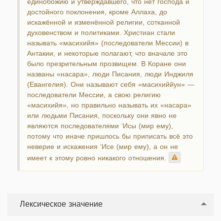
единобожию и утверждавшего, что нет господа и
достойного поклонения, кроме Аллаха, до
искажённой и изменённой религии, сотканной
духовенством и политиками. Христиан стали
называть «масихийя» (последователи Мессии) в
Антакии, и некоторые полагают, что вначале это
было презрительным прозвищем. В Коране они
названы «насара», люди Писания, люди Инджиля
(Евангелия). Они называют себя «масихиййун» —
последователи Мессии, а свою религию
«масихийя», но правильно называть их «насара»
или людьми Писания, поскольку они явно не
являются последователями ‘Исы (мир ему),
потому что иначе пришлось бы приписать всё это
неверие и искажения ‘Исе (мир ему), а он не
имеет к этому ровно никакого отношения.
Лексическое значение