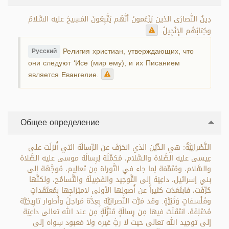
دِينُ النَّصارَى الذين يَزْعُمونَ أنَّهُم يَتَّبِعُونَ المَسِيحَ عليه السَّلامُ
وكِتابُهُم الإنْجِيلُ.
Религия христиан, утверждающих, что
Русский
они следуют ‘Исе (мир ему), и их Писанием
является Евангелие.
Общее определение
النَّصْرانِيَّةُ: هي الدِّيُن الذي انحَرَفَ عن الرِّسالَة التي أُنزلَت على
عِيسى عليه الصَّلاة والسَّلام، مُكمِّلَة لِرِسالَة موسى عليه الصَّلاة
والسَّلام، ومُتَمِّمَة لِما جاء في التَّوراة مِن تَعالِيم، مُوجَّهَة إلى
بني إسرائيل، داعِيَة إلى التَّوحِيد والفَضِيلَة والتَّسامُح، ولكنَّها
حُرِّفَت، فابتَعَدَت كثيراً عن أُصولِها الأولى لامتِزاجِها بِمُعتَقَداتٍ
وفَلْسفاتٍ وَثَنِيَّةٍ. وقد مَرَّت النَّصرانِيَّة بِعِدَّة مَراحِلَ وأطوار تارِيخِيَّة
مُختَلِفَة، انتَقَلَت فيها مِن رِسالَةٍ مُنَزَّلَةٍ مِن عند الله تعالى داعِيَة
إلى توحِيد الله تعالى حيث لا ربَّ غيره ولا مَعبود سِواه إلى