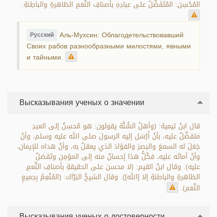
المُحْسِن: المُتَفَضِّلُ على عبادِهِ بأصنافِ النِّعَمِ الظاهرةِ والباطِنةِ.
Аль-Мухсин: Облагодетельствовавший
Русский
Своих рабов разнообразными милостями, явными
и тайными.
Высказывания ученых о значении
قال ابنُ تيمية: (وأهلُ السُّنَّة يقولون: هو مُحسِنٌ إلى العبدِ
متفضِّلٌ عليه، بأنْ أَرْسَل إليه الرسولَ صلى الله عليه وسلم، وأنْ
جَعَلَ له السمعَ والبصرَ والفؤادَ الذي يعقلُ به، وأنْ هداه للإيمان،
وأنْ أماتَه عليه، فكُلُّ هذا إحسانٌ منه إلى المؤمِن وتَفَضلٌ
عليه). وقال ابنُ القيم: (لا محسن على الحقيقةِ بأصنافِ النِّعمِ
الظاهرةِ والباطنةِ إلا [الله]). وقال الشيخُ البَرَّاك: (المُنْعِمُ بِجميعِ
النِّعَم).
Высказывания ученых о достоверности