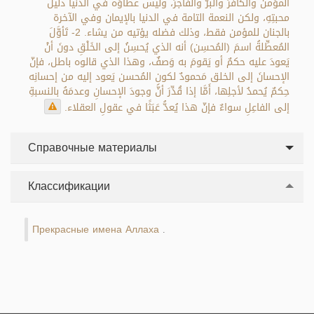
المؤمنَ والكافرَ والبرَّ والفاجرَ، وليس عطاؤه في الدنيا دليلُ
محبتِهِ، ولكن النعمة التامة في الدنيا بالإيمان وفي الآخرة
بالجنان للمؤمن فقط، وذلك فضله يؤتيه من يشاء. 2- تَأوَّلَ
المُعطِّلةُ اسمَ (المُحسِن) أنه الذي يُحسِنُ إلى الخَلْقِ دونَ أنْ
يَعودَ عليه حكمٌ أو يَقومَ به وَصفٌ، وهذا الذي قالوه باطل، فإنّ
الإحسانَ إلى الخلق مَحمودٌ لكونِ المُحسن يَعود إليه من إحسانِه
حِكمٌ يُحمدُ لأجلِها، أَمَّا إذا قُدِّرَ أنَّ وجودَ الإحسانِ وعدمَهُ بالنسبةِ
إلى الفاعِلِ سواءٌ فإنّ هذا يُعدُّ عَبَثًا في عقولِ العقلاء.
Справочные материалы
Классификации
Прекрасные имена Аллаха
.