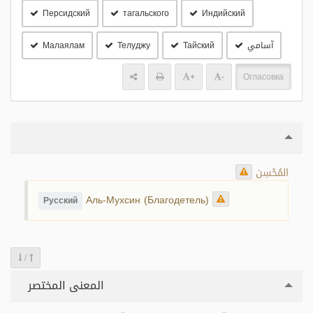
Персидский
тагальского
Индийский
آسامي
Тайский
Телуджу
Малаялам
+
-
Огласовка
المُحْسِن
Аль-Мухсин (Благодетель)
Русский
/
المعنى المختصر