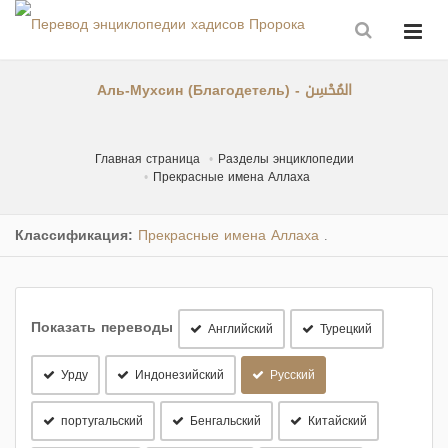
Аль-Мухсин (Благодетель) - المُحْسِن
Главная страница
Разделы энциклопедии
Прекрасные имена Аллаха
Классификация:
Прекрасные имена Аллаха
.
Показать переводы
Английский
Турецкий
Урду
Индонезийский
Русский
португальский
Бенгальский
Китайский