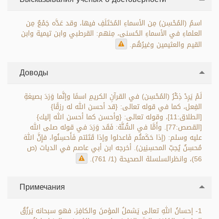
اسمُ (المُحْسِن) مِن الأسماءِ المُختَلَفِ فيها، وقد عَدَّه جَمْعٌ مِن
العلماءِ في الأسماءِ الحُسنى، مِنهم: القرطبي وابن تيمية وابن
القيم والعثيمين وغيرُهُم.
Доводы
لَمْ يَرِدْ ذِكْرُ (المُحْسِن) في القرآنِ الكريمِ اسمًا وإنَّما وَرَدَ بصيغةِ
الفِعل، كما في قوله تعالى: {قد أحسن الله له رزقًا}
[الطلاق:11]، وقوله تعالى: {وأحسن كما أحسن الله إليك}
[القصص:77]. وأَمَّا في السُّنَّة: فَقَد وَرَدَ في قوله صلى الله
عليه وسلم: (إذا حَكَمتُم فَاعدلوا وإذا قَتَلتم فَأَحسِنُوا، فإِنَّ اللهَ
مُحسِنٌ يُحِبّ المحسِنِين). أخرجه ابن أبي عاصم في الديات (ص
56)، وانظرالسلسلة الصحيحة (1/ 761).
Примечания
1- إحسانُ اللهِ تعالى يَشملُ المؤمنَ والكافِرَ، فهو سبحانه يَرزُقُ