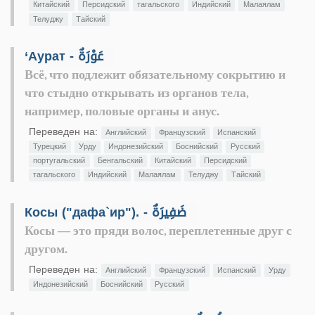
Китайский
Персидский
тагальского
Индийский
Малаялам
Телуджу
Тайский
‘Аурат - عَوْرَةٌ
Всё, что подлежит обязательному сокрытию и
что стыдно открывать из органов тела,
например, половые органы и анус.
Переведен на:
Английский
Французский
Испанский
Турецкий
Урду
Индонезийский
Боснийский
Русский
португальский
Бенгальский
Китайский
Персидский
тагальского
Индийский
Малаялам
Телуджу
Тайский
Косы ("дафа`ир"). - ضَفِيرَةٌ
Косы — это пряди волос, переплетенные друг с
другом.
Переведен на:
Английский
Французский
Испанский
Урду
Индонезийский
Боснийский
Русский