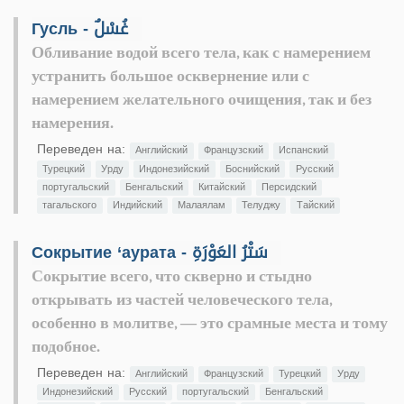
Гусль - غُسْلٌ
Обливание водой всего тела, как с намерением
устранить большое осквернение или с
намерением желательного очищения, так и без
намерения.
Переведен на:
Английский
Французский
Испанский
Турецкий
Урду
Индонезийский
Боснийский
Русский
португальский
Бенгальский
Китайский
Персидский
тагальского
Индийский
Малаялам
Телуджу
Тайский
Сокрытие ‘аурата - سَتْرُ العَوْرَةِ
Сокрытие всего, что скверно и стыдно
открывать из частей человеческого тела,
особенно в молитве, — это срамные места и тому
подобное.
Переведен на:
Английский
Французский
Турецкий
Урду
Индонезийский
Русский
португальский
Бенгальский