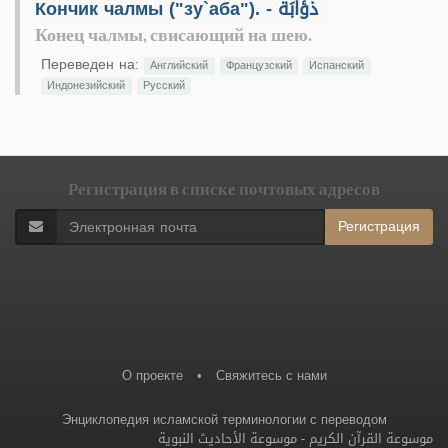
Кончик чалмы ("зу`аба"). - ذُؤابَةٌ
Конец чалмы, свисающий на шею.
Переведен на:
Английский
Французский
Испанский
Индонезийский
Русский
Регистрация в списке почтовых адресов
Регистрация
О проекте
•
Свяжитесь с нами
Энциклопедия исламской терминологии с переводом
موسوعة الأحاديث النبوية
-
موسوعة القرآن الكريم