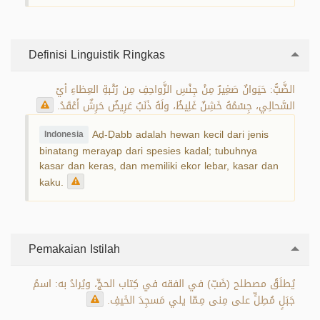
Definisi Linguistik Ringkas
الضَّبُّ: حَيَوانٌ صَغِيرٌ مِنْ جِنْسِ الزَّواحِفِ مِن رُتْبةِ العِظاءِ أيْ
السَّحالِي، جِسْمُهُ خَشِنٌ غَلِيظٌ، ولَهُ ذَنَبٌ عَرِيضٌ حَرِشٌ أَعْقَدُ.
Aḍ-Ḍabb adalah hewan kecil dari jenis
Indonesia
binatang merayap dari spesies kadal; tubuhnya
kasar dan keras, dan memiliki ekor lebar, kasar dan
kaku.
Pemakaian Istilah
يُطلَقُ مصطلح (ضَبّ) في الفقه في كِتاب الحجِّ، ويُرادُ به: اسمُ
جَبَلٍ مُطِلٍّ على مِنى مِـمّا يلي مَسجِدَ الخَيفِ.