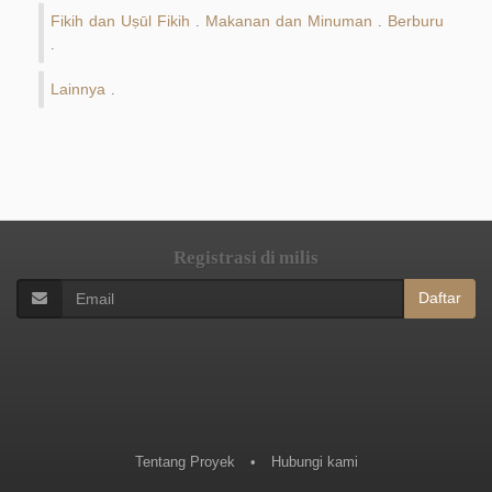
Fikih dan Uṣūl Fikih
Makanan dan Minuman
Berburu
.
.
.
Lainnya
.
Registrasi di milis
Daftar
Tentang Proyek
•
Hubungi kami