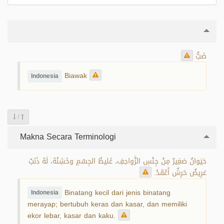
ضَبٌّ
Biawak
Indonesia
/
Makna Secara Terminologi
حَيَوانٌ صَغِيرٌ مِنْ جِنْسِ الزَّواحِفِ، غَليظُ الجِسْمِ وخَشِنُهُ، لَهُ ذَنَبٌ
عَرِيضٌ حَرِشٌ أَعْقَدُ.
Binatang kecil dari jenis binatang
Indonesia
merayap; bertubuh keras dan kasar, dan memiliki
ekor lebar, kasar dan kaku.