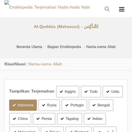
Al-Quddūs (Mahasuci) - القُدُّوْس
Beranda Utama
Bagian Ensiklopedia
Nama-nama Allah
Klasifikasi:
Nama-nama Allah
.
Tampilkan Terjemahan
Inggris
Turki
Urdu
Indonesia
Rusia
Portugis
Bengali
China
Persia
Tagalog
Indian