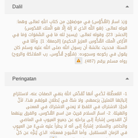
Dalil
وَرَدَ اسمُ (القُدُّوْس) في موضِعَيْن من كتابِ اللهِ تعالى وهما:
قوله تعالى: {هو اللَّه الذي لا إِلَهَ إِلَّا هو الْملك القدّوس}
[الحشر: 23]، وقوله تعالى: {يسبح لله مَا فِي السَّمَوَات وَمَا فِي
الأَرْض الْملك القُدُّوسِ العزيزِ الحكيم} [الجمعَة: 1]. وأمّا في
السنة: فحديث عائشة أن رسول الله صلى الله عليه وسلم كان
يقول في ركوعه وسجوده: (سُبُّوح قُدُّوس، رب الملائكة والروح)
رواه مسلم برقم (487).
Peringatan
1- المُعطِّلة تَدَّعي أنها تُقَدِّسُ اللهَ بنفيِ الصفاتِ عنه، لاستلزامِ
إثباتِها التمثيلَ بزعمهم، ولا شكَّ في بُطلانِ قولِهم هذا، لأنَّ
مُجرَّدَ الاشتراكِ في اللفظِ لا يَعني الاشتراكَ في المعنى
والهيئة. 2- اسمُ السلام قريبٌ من اسمِ القُدّوس، والفرق بينهما
أنّ القدوس إشارةٌ إلى براءتِهِ عن جميعِ العيوبِ في الماضي
والحاضر، والسلام: إشارةٌ إلى أنه لا يطرأ عليه شيءٌ من العيوبِ
في الزمانِ المستقبل. وأما السُّبوح فمعناه: الذي يُنزَّه عن كلِّ