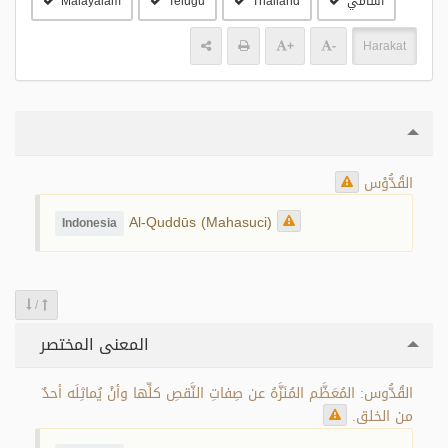
آسامي
Thailand
Telugu
Malayalam
+
-
Harakat
القُدُّوْس
Al-Quddūs (Mahasuci)
Indonesia
/
المعنى المختصر
القُدُّوس: المُعَظَّم المُنَزَّهُ عن صِفاتِ النَّقصِ كلِّها وأنْ يُماثِلَه أحدٌ
من الخلق.