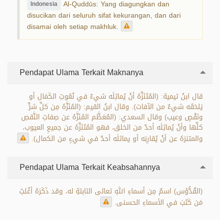
Al-Quddūs: Yang diagungkan dan
Indonesia
disucikan dari seluruh sifat kekurangan, dan dari
disamai oleh setiap makhluk.
Pendapat Ulama Terkait Maknanya
قال ابنُ تيمية: (المُتَنَزِّهُ أنْ يُماثِلَه شيءٌ في نُعُوتِ الكَمَال أو
يَلحَقَه شيءٌ من الآفات). وقال ابنُ القيم: (المُنَزَّهُ مِن كلِّ شرٍّ
ونَقْصٍ وعيب) وقال السعدي: (المُعَظَّم المُنَزَّهُ عن صِفاتِ النَّقصِ
كلِّها وأنْ يُماثِلَه أحدٌ من الخلق، فهو المُتَنَزِّهُ عن جميعِ العيوب،
والمتنزهُ عن أنْ يُقارِبَه أو يماثلَه أحدٌ في شيءٍ من الكمال).
Pendapat Ulama Terkait Keabsahannya
(القُدُّوْس) اسمٌ مِن أسماءِ اللهِ تعالى الثابتةِ له، وقد ذَكَرَهُ أغْلبُ
مَن كَتَبَ في الأسماءِ الحسنى.