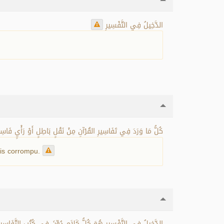
الدَّخِيلُ فِي التَّفْسِيرِ
كُلُّ مَا وَرَدَ فِي تَفَاسِيرِ القُرْآنِ مِنْ نَقْلٍ بَاطِلٍ أَوْ رَأْيٍ فَاسِ.
vis corrompu.
الدَّخِيلُ فِي التَّفْسِيرِ هُوَ كُلُّ كَلاَمٍ دُوِّنَ فِي كُتُبِ التَّفَاسِيرِ