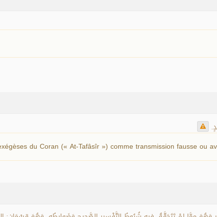
دٍ
 exégèses du Coran (« At-Tafâsîr ») comme transmission fausse ou a
 وَهُوَ مِمَّا لمْ تَتَحَقَّقُ فِيهِ شُرُوطُ التَّفْسِيرِ الصَّحِيحِ وَضَوابِطُهِ، وَهُوَ قِسْمَانِ: الأَوَ