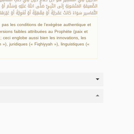
الضَّعيفَةِ المَنْسُوبَةِ إِلَى النَّبِيِّ صَلَّى اللهُ عَلَيْهِ وَسَلَّمَ أَوْ
التَّفاسيرِ سَوَاءً كَانَتْ عَقَدِيَّةً أَوْ فِقْهِيَّةً أَوْ لُغَوِيَّةً أَوْ غَيْرَهَ.
 pas les conditions de l’exégèse authentique et
rsions faibles attribuées au Prophète (paix et
 ceci englobe aussi bien les innovations, les
, juridiques (« Fiqhiyyah »), linguistiques («