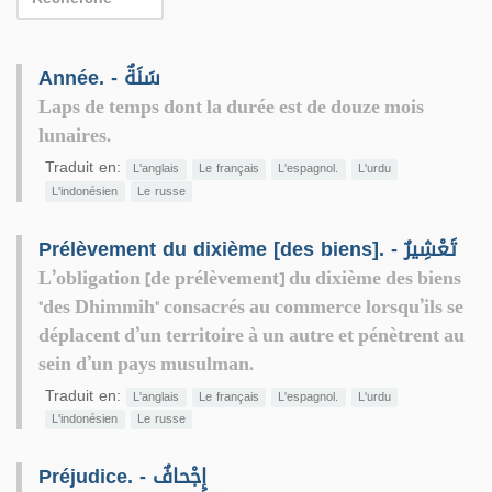
Année. - سَنَةٌ
Laps de temps dont la durée est de douze mois
lunaires.
Traduit en:
L'anglais
Le français
L'espagnol.
L'urdu
L'indonésien
Le russe
Prélèvement du dixième [des biens]. - تَعْشِيرٌ
L’obligation [de prélèvement] du dixième des biens
"des Dhimmih" consacrés au commerce lorsqu’ils se
déplacent d’un territoire à un autre et pénètrent au
sein d’un pays musulman.
Traduit en:
L'anglais
Le français
L'espagnol.
L'urdu
L'indonésien
Le russe
Préjudice. - إِجْحافٌ