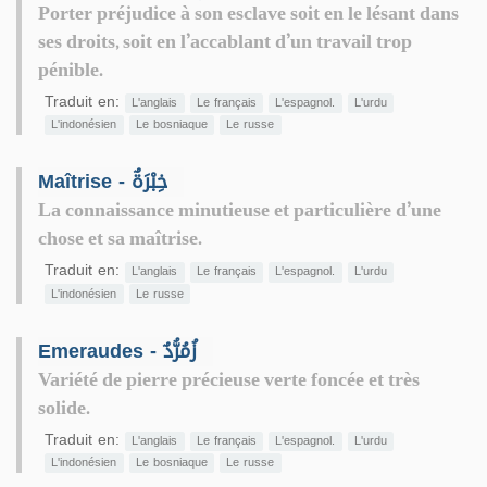
Porter préjudice à son esclave soit en le lésant dans
ses droits, soit en l’accablant d’un travail trop
pénible.
Traduit en:
L'anglais
Le français
L'espagnol.
L'urdu
L'indonésien
Le bosniaque
Le russe
Maîtrise - خِبْرَةٌ
La connaissance minutieuse et particulière d’une
chose et sa maîtrise.
Traduit en:
L'anglais
Le français
L'espagnol.
L'urdu
L'indonésien
Le russe
Emeraudes - زُمُرُّدٌ
Variété de pierre précieuse verte foncée et très
solide.
Traduit en:
L'anglais
Le français
L'espagnol.
L'urdu
L'indonésien
Le bosniaque
Le russe