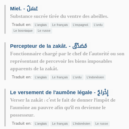
Miel. - عَسَلٌ
Substance sucrée tirée du ventre des abeilles.
Traduit en:
L'anglais
Le français
L'espagnol.
L'urdu
Le bosniaque
Le russe
Percepteur de la zakât. - مُصَدِّقٌ
Fonctionnaire chargé par le chef de l’autorité ou son
représentant de percevoir les biens imposables
apparents de la zakât.
Traduit en:
L'anglais
Le français
L'urdu
L'indonésien
Le versement de l'aumône légale - إِخْراجٌ
Verser la zakât : c’est le fait de donner l'impôt de
l'aumône au pauvre afin qu'il en devienne le
possesseur.
Traduit en:
L'anglais
Le français
L'indonésien
Le russe