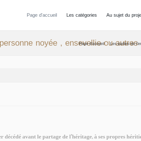
Page d'accueil
Les catégories
Au sujet du proje
 personne noyée , ensevellie ou autres
Page d'accueil
Les parties de l'
ier décédé avant le partage de l’héritage, à ses propres hériti