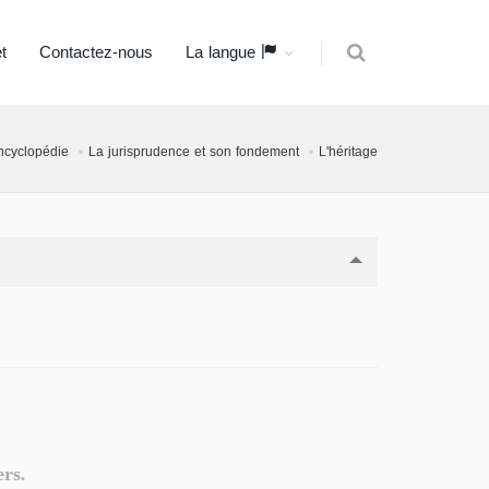
t
Contactez-nous
La langue
encyclopédie
La jurisprudence et son fondement
L'héritage
ers.