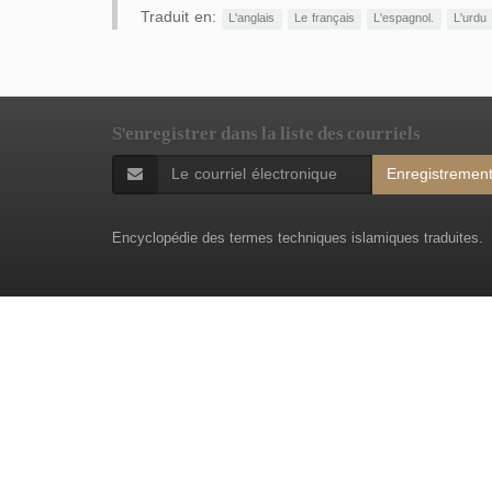
Traduit en:
L'anglais
Le français
L'espagnol.
L'urdu
S'enregistrer dans la liste des courriels
Enregistremen
Encyclopédie des termes techniques islamiques traduites.