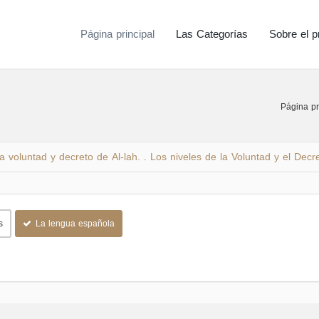
Página principal
Las Categorías
Sobre el p
Página pr
a voluntad y decreto de Al-lah.
Los niveles de la Voluntad y el Decre
.
s
La lengua española