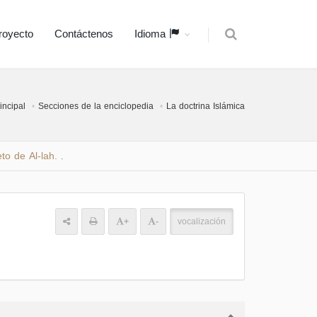
royecto
Contáctenos
Idioma
incipal
Secciones de la enciclopedia
La doctrina Islámica
to de Al-lah.
.
+
-
vocalización