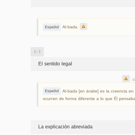
Al-bada.
Español
/
El sentido legal
لك
Al-bada [en árabe] es la creencia en 
Español
ocurren de forma diferente a lo que Él pensab
La explicación abreviada