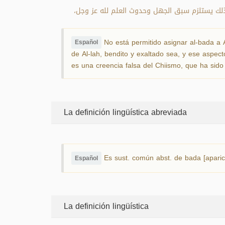
لأن ذلك يستلزم سبق الجهل وحدوث العلم لله عز وجل
No está permitido asignar al-bada a Al
Español
de Al-lah, bendito y exaltado sea, y ese aspect
es una creencia falsa del Chiismo, que ha sid
La definición lingüística abreviada
Es sust. común abst. de bada [aparici
Español
La definición lingüística