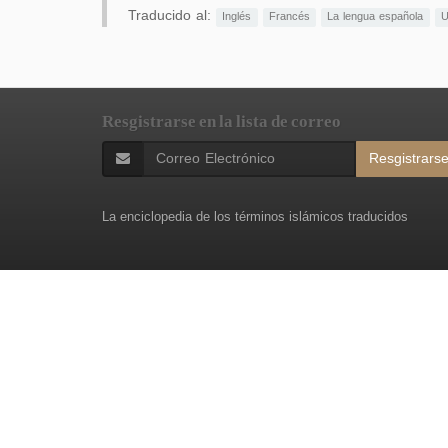
Traducido al:
Inglés
Francés
La lengua española
U
Resgistrarse en la lista de correo
Resgistrars
La enciclopedia de los términos islámicos traducidos