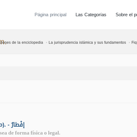
Página principal
Las Categorías
Sobre el p
m.
ciones de la enciclopedia
La jurisprudencia islámica y sus fundamentos
Fiq
Iftar (comida para la ruptura del ayuno). - إفْطارٌ
ea de forma física o legal.