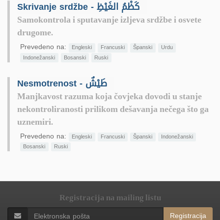
Skrivanje srdžbe - كَظْمُ الغَيْظِ
Samokontrola i sputavanje izljeva srdžbe i osvete
drugome.
Prevedeno na:
Engleski
Francuski
Španski
Urdu
Indonežanski
Bosanski
Ruski
Nesmotrenost - طَيْشٌ
Manjkavost razuma koja čovjeka dovodi u stanje
nekontroliranosti prilikom dešavanja nečega što ga
uznemiri.
Prevedeno na:
Engleski
Francuski
Španski
Indonežanski
Bosanski
Ruski
Registracija na mailing listu
Registracija