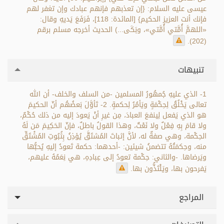
عيسى عليه السلام: {إن تعذبهم فإنهم عبادك وإن تغفر لهم
فإنك أنت العزيز الحكيم} [المائدة: 118]، فَرَفَعَ يَديهِ وقال:
«اللهمَّ أُمَّتي أُمَّتي»، وبَكَى...) الحديث أخرجه مسلم برقم
(202).
تنبيهات
1- الذي عليهِ جُمهُورُ المسلمين -من السلف والخلف- أن الله
تعالى يَخْلُقُ لِحِكْمَةٍ ويَأمُرُ لِحكمةٍ. 2- تَأوَّلَ بَعضُهُم أنّ الحكيمَ
هو الذي يَفعل لِينفعَ العبادَ، مِن غيرِ أنْ يَعودَ إليه من ذلك حُكْمٌ،
ولا قامَ بِهِ فِعْلٌ ولا نَعْتٌ، وهذا القولُ باطلٌ، فإنّ الحَكِيمَ مَن لَهُ
الحِكْمة، وهي صفةٌ له، لأنَّ إثباتَ المُشتَقَّ يُؤذِنُ بِثُبُوتِ المُشْتَقِّ
منه، وحِكمَتُهُ تتضمنُ شيئين: -أحدهما: حكمة تَعودُ إليهِ يُحبُّها
ويَرضاها. -والثاني: حِكْمة تعودُ إلى عِبادِهِ، هي نِعَمُهُ عليهم،
يَفرحون بها، ويَلْتَذُّون بها.
المراجع