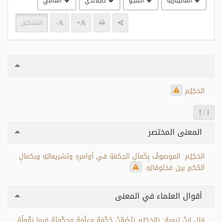
الماليبارية
التلجو
تايلاندي
آسامي
+
-
التشكيل
الحَكِيْم
/
المعنى المختصر
الحَكِيْم: الموصوفُ بِكَمالِ الحِكمَةِ في أوامرِهِ وتشريعاتِهِ وبكمالِ
الحُكمِ بين مَخلوقاتِهِ.
أقوال العلماء في المعنى
قال ابنُ تيمية: (الحَكِيْمِ يَتَضَمَّنُ حُكْمَهُ وعِلْمَهُ وحِكْمِتَهُ فيما يَقُولُهُ