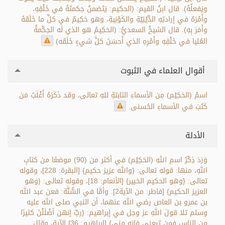
ويَفعلُهُ). قال ابنُ القيم: (الحكيم: يَتَضمنُ حِكمتَهُ في خَلْقِهِ،
وأَمْرَهُ في إرادتِهِ الدِّيْنِيّةِ والكَوْنِيةِ، وهو حَكِيمٌ في كلِّ ما خَلَقَهُ
وأَمَرَ بِهِ). قال الشيخُ السعديُّ: (الحَكِيمُ هو الذي لَه الحِكْمةُ
العُليا في خَلْقِهِ وأَمْرِهِ الذي أَحسَنَ كلَّ شيءٍ خَلَقَه)
أقوال العلماء في الثبوت
اسمُ (الحَكِيْم) مِن الأسماءِ الثابتةِ للهِ تعالى، وقد ذَكَرَهُ أَغْلَبُ مَن
كَتَبَ في الأسماءِ الحُسنى.
الأدلة
وَرَدَ ذِكْرُ اسمِ اللهِ (الحَكِيْم) في أكثر من (90) موضعًا من كتابِ
اللهِ، منها: قوله تعالى: {والله عزيز حكيم} [البقرة: 228]، وقوله
تعالى: {وهو الحكيم الخبير} [الأنعام: 18]، وقوله تعالى: {وهو
العزيز الحكيم} [فاطر: من الآية2]. وأمَّا في السُّنَّة: فعن عبد الله
بن عمرو بن العاص رضي الله عنهما، أن النبي صلى الله عليه
وسلم تلا قولَ اللهِ عز وجل في إبراهيم: {ربِّ إنهن أضْلَلْنَ كثيرًا
من الناس فمن تبعني فإنه مني} [إبراهيم: 36] الآية، وقال