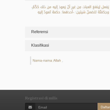
ةٍ ويَأمُرُ لِحكمةٍ. 2- تَأوَّلَ بَعضُهُم أنّ الحكيمَ هو الذي يَفعل لِينفعَ العبادَ، مِن غيرِ أنْ يَعودَ إليه من ذلك حُكْمٌ،
 منه، وحِكمَتُهُ تتضمنُ شيئين: -أحدهما: حكمة تَعودُ إليهِ
Referensi
Klasifikasi
Nama-nama Allah
.
Registrasi di milis
Dafta