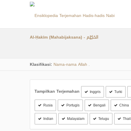
Al-Ḥakīm (Mahabijaksana) - الحَكِيْم
Klasifikasi:
Nama-nama Allah
.
Tampilkan Terjemahan
Inggris
Turki
Rusia
Portugis
Bengali
China
Indian
Malayalam
Telugu
Thai