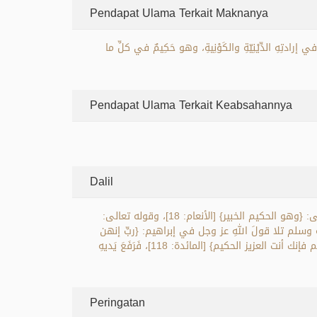
Pendapat Ulama Terkait Maknanya
في إرادتِهِ الدِّيْنِيّةِ والكَوْنِيةِ، وهو حَكِيمٌ في كلِّ ما
Pendapat Ulama Terkait Keabsahannya
Dalil
وَرَدَ ذِكْرُ اسمِ اللهِ (الحَكِيْم) في أكثر من (90) موضعًا من كتابِ اللهِ، منها: قوله تعالى: {والله عزيز حكيم} [البقرة: 228]، وقوله تعالى: {وهو الحكيم الخبير} [الأنعام: 18]، وقوله تعالى:
صلى الله عليه وسلم تلا قولَ اللهِ عز وجل في إبراهيم: {ربِّ إنهن
أضْلَلْنَ كثيرًا من الناس فمن تبعني فإنه مني} [إبراهيم: 36] الآية، وقال عيسى عليه السلام: {إن تعذبهم فإنهم عبادك وإن تغفر لهم فإنك أنت العزيز الحكيم} [المائدة: 118]، فَرَفَعَ يَديهِ
Peringatan