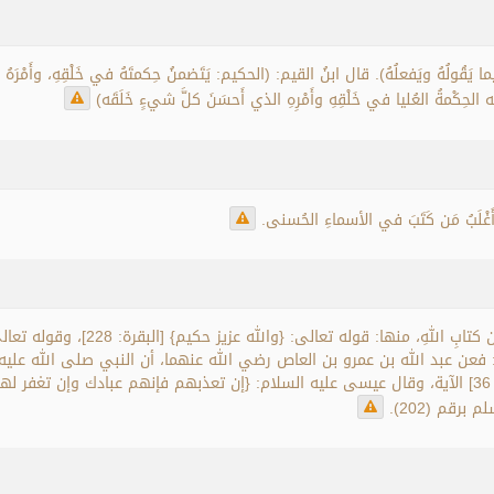
ُ فيما يَقُولُهُ ويَفعلُهُ). قال ابنُ القيم: (الحكيم: يَتَضمنُ حِكمتَهُ في خَلْقِهِ، وأَمْرَهُ 
ه الحِكْمةُ العُليا في خَلْقِهِ وأَمْرِهِ الذي أَحسَنَ كلَّ شيءٍ خَلَقَه)
أَغْلَبُ مَن كَتَبَ في الأسماءِ الحُسنى.
اطر: من الآية2]. وأمَّا في السُّنَّة: فعن عبد الله بن عمرو بن العاص رضي الله عنهما، أن النبي 
برقم (202).