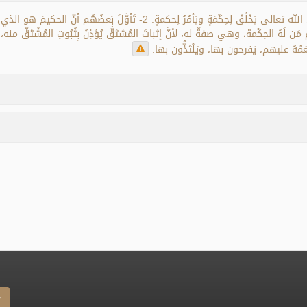
1- الذي عليهِ جُمهُورُ المسلمين -من السلف والخلف- أن الله تعالى يَخْلُقُ لِحِكْمَ
مَ مَن لَهُ الحِكْمة، وهي صفةٌ له، لأنَّ إثباتَ المُشتَقَّ يُؤذِنُ بِثُبُوتِ المُشْتَقِّ
مُهُ عليهم، يَفرحون بها، ويَلْتَذُّون بها.
r