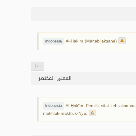
Al-Ḥakīm (Mahabijaksana)
Indonesia
/
المعنى المختصر
Al-Ḥakīm: Pemilik sifat kebijaksana
Indonesia
makhluk-makhluk-Nya.