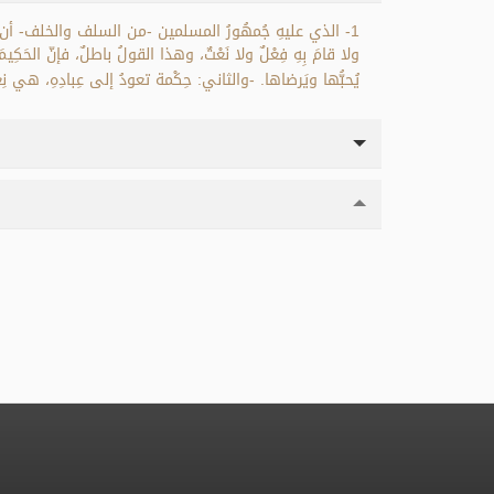
ولا قامَ بِهِ فِعْلٌ ولا نَعْتٌ، وهذا القولُ باطلٌ، فإنّ الحَكِي
يُحبُّها ويَرضاها. -والثاني: حِكْمة تعودُ إلى عِبادِهِ، هي نِعَ