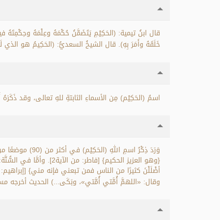
قال ابنُ تيمية: (الحَكِيْمِ يَتَضَمَّنُ حُكْمَهُ وعِلْمَهُ وحِكْمِتَه
خَلَقَهُ وأَمَرَ بِهِ). قال الشيخُ السعديُّ: (الحَكِيمُ هو الذي لَ
اسمُ (الحَكِيْم) مِن الأسماءِ الثابتةِ للهِ تعالى، وقد ذَكَرَهُ 
{وهو العزيز الحكيم} [ف
وقال: «اللهمَّ أُمَّتي أُمَّتي»، وبَكَى...) الحديث أخرجه مسلم 