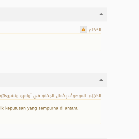
الحَكِيْم
الحَكِيْم: الموصوفُ بِكَمالِ الحِكمَةِ في أوامرِهِ وتشريعاتِهِ
ilik keputusan yang sempurna di antara