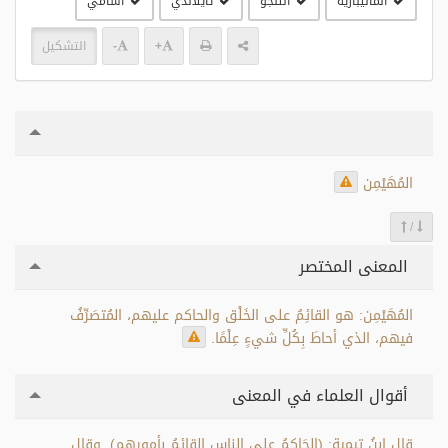
الماليبارية
التلجو
تايلاندي
آسامي
+
-
التشكيل
المُهَيْمِن
/
المعنى المختصر
المُهَيْمِن: هو القائِمُ على الخَلْق والحاكم عليهم، المُتصَرِّفُ
فيهم، الذي أحاطَ بِكُلِّ شيءٍ عِلْمًا.
أقوال العلماء في المعنى
قال ابنُ تيمية: (الحَاكِمُ على الناسِ القائِمُ بأمورِهِم). وقال