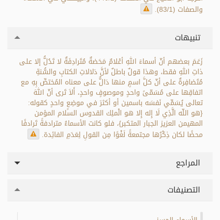
والصفات (83/1).
تنبيهات
زَعَمَ بعضهم أنّ أسماءَ اللهِ أعْلامٌ مَحَضةٌ مُتَرادِفَةٌ لا تَدُلُّ إلا على
ذاتِ اللهِ فقط، وهذا قولٌ باطلٌ لأنَّ دَلالاتِ الكتابِ والسُّنةِ
مُتَضافِرةٌ على أنّ كلَّ اسمٍ منها دَالٌّ على معناه المُختصِّ بِهِ مع
اتفاقِها على مُسَمّىً واحدٍ وموصوفٍ واحدٍ، أَلاَ تَرى أنّ اللهَ
تعالى يُسَمِّي نَفسَه باسمين أو أكثرَ في موضِعٍ واحدٍ كقوله:
{هو اللّه الَّذِي لَا إِله إِلا هو الْملِك القدوس السلام المؤمن
المهيمن العزيز الجبار المتكبر}، فلو كانت الأسماءُ مترادفةً تَرادفًا
محضًا لكان ذِكْرُها مجتمعةً لَغْوًا مِن القولِ لِعَدَمِ الفائِدة.
المراجع
التصنيفات