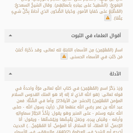
البَغويُّ: (الشَّهِيدُ على عِبادِهِ بأعمالِهِم). وقال الشيخُ السعديُّ:
(المُطَّلِعُ على خَفايا الأمورِ، وخَبايا الصُّدُور، الذي أحاطَ بِكُلِّ شيءٍ
عِلْمًا).
أقوال العلماء في الثبوت
اسمُ (المُهَيْمِن) مِن الأسماءِ الثابتةِ لله تعالى، وقد ذَكَرَهُ أغلبُ
مَن كَتَبَ في الأسماء الحسنى.
الأدلة
وَرَدَ ذِكْرُ اسمِ (المُهَيْمِن) في كتابِ اللهِ تعالى مرّةً واحدةً في
قوله تعالى: {هو الله الذي لا إله إلا هو الملك القدوس السلام
المؤمن المُهَيْمِن} [الحشر: من الآية23]. وأما في السُّنَّة: فعن
عبد الله بن عمر رضي الله عنهما قال: (رأيت رسول الله - صلى
الله عليه وسلم - على المنبر وهو يقول: يَأخُذُ الجَبَّارُ سماواتِهِ
وأرضَه - وقَبَضَ بِيدِهِ، وجَعَلَ يَقْبِضُها ويَبْسُطُها - ويقول: أنا
الرّحمنُ، أنا الملكُ، أنا السلامُ، أنا المؤمنُ، أنا المُهَيْمِنُ...) الحديث
أخرجه أبو الشيخ في العظمة (440/2)، والبيهقي في الأسماء