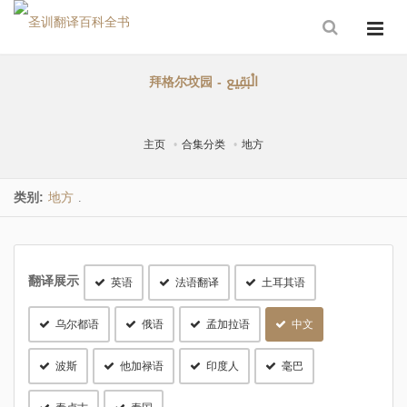
拜格尔坟园 - الْبَقِيع
主页
合集分类
地方
类别:
地方
.
翻译展示
英语
法语翻译
土耳其语
乌尔都语
俄语
孟加拉语
中文
波斯
他加禄语
印度人
毫巴