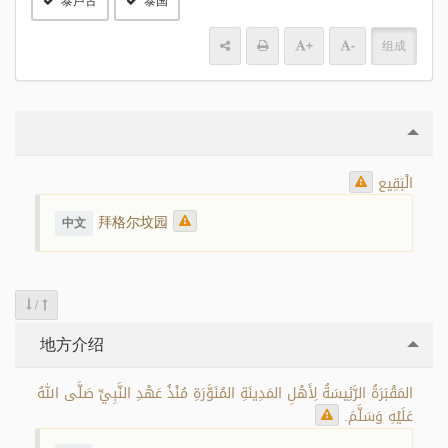
泰卢古
泰国
+
-
组成
الْبَقِيع
拜格尔坟园
中文
/
地方介绍
المَقْبَرَةُ الرَّئِيسَةُ لِأَهْلِ المَدِينَةِ المُنَوَّرَةِ مُنْذُ عَهْدِ النَّبِيِّ صَلَّى اللهُ
عَلَيْهِ وَسَلَّمَ.