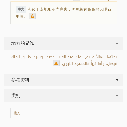
今位于麦地那圣寺东边，周围筑有高高的大理石
中文
围墙。
地方的界线
يحدّها شمالاً طريق الملك عبد العزيز، وجنوباً وشرقاً طريق الملك
فيصل، وأما غرباً فالمسجد النبوي.
参考资料
类别
地方
.