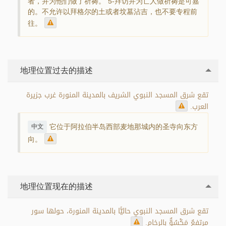
者，并为他们做了祈祷。 5-拜访并为亡人做祈祷是可嘉
的。不允许以拜格尔的土或者坟墓沾吉，也不要专程前
往。
地理位置过去的描述
تقع شرق المسجد النبوي الشريف بالمدينة المنورة غرب جزيرة
العرب.
它位于阿拉伯半岛西部麦地那城内的圣寺向东方
中文
向。
地理位置现在的描述
تقع شرق المسجد النبوي حاليًّا بالمدينة المنورة، حولها سور
مرتفعٌ مَكْسُوٌّ بالرخام.