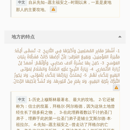
自从先知--愿主福安之--时期以来，一直是麦地
中文
那人的主要坟地。
地方的特点
1- أَشْهَرُ مَقَابِرِ المُسْلِمِينَ وَأَكْبَرُهَا فِي التَّارِيخِ. 2- تُسَمَّى أَيْضًا:
مَقْبَرَةُ المُؤْمِنِينَ، وَبَقِيعُ الغَرْقَدِ؛ لِأَنَّ أَرْضَهَا كَانَتْ مُغَطَّاةً بِنَبَاتِ
العَوْسَجِ. 3- دُفِنَ بِهَا عَشْرَةُ آلاف صَحَابِي، وَأَوَّلُهُمْ: أَسْعَدُ بْنُ
زُرَارَةَ الأَنْصَارِي. 4- زِيَارَةُ النَّبِيِّ عَلَيْهِ الصَّلَاةُ وَالسَّلَامُ لِمَوْتَى
البَقيعِ لِلدُّعاءِ لَهُمْ. 5- يُسْتَحَبُّ زِيَارَتُهَا لِلدُّعاءِ لِلْمَوْتَى، وَلا يَجُوزُ
التَّبَرُّكُ بِتُرْبَةِ البَقِيعِ، وَلا بِقَبْرٍ مِنْ قُبُورِهَا، وَلا تُشَدُّ لِأَجْلِهَا الرِّحَالُ.
1-历史上穆斯林最著名、最大的坟地。 2-它还被
中文
称为：信士的坟墓，拜格尔·阿尔格德，因为这块土地曾
经生长了很多蓟之物 。 3-在此埋葬着数以千计的圣门
弟子，埋葬于此的第一位圣门弟子是辅士艾斯尔德·本·
祖拉尔。 4-先知--愿主福安之--曾走访了拜格尔的亡