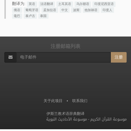
翻译为:
英语
法语翻译
土耳其语
乌尔都语
印度尼西亚语
俄语
葡萄牙语
孟加拉语
中文
波斯
他加禄语
印度人
毫巴
泰卢古
泰国
注册邮箱列表
注册
关于此项目
•
联系我们
伊斯兰教术语辞典翻译
موسوعة الأحاديث النبوية
-
موسوعة القرآن الكريم