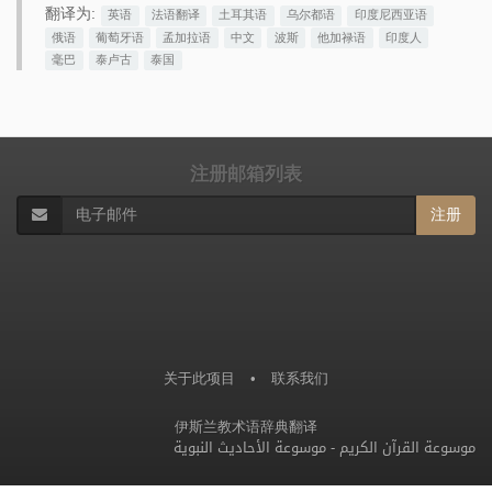
翻译为:
英语
法语翻译
土耳其语
乌尔都语
印度尼西亚语
俄语
葡萄牙语
孟加拉语
中文
波斯
他加禄语
印度人
毫巴
泰卢古
泰国
注册邮箱列表
注册
关于此项目
•
联系我们
伊斯兰教术语辞典翻译
موسوعة الأحاديث النبوية
-
موسوعة القرآن الكريم