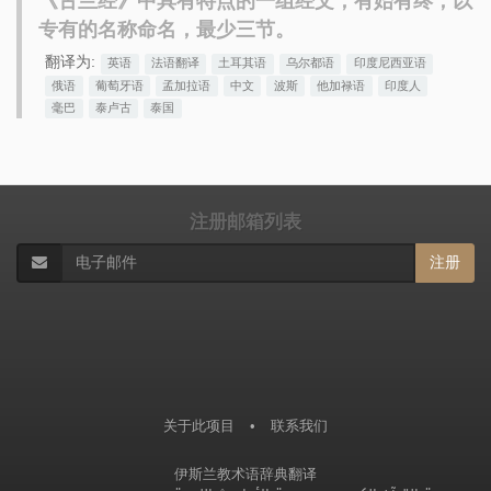
《古兰经》中具有特点的一组经文，有始有终，以
专有的名称命名，最少三节。
翻译为:
英语
法语翻译
土耳其语
乌尔都语
印度尼西亚语
俄语
葡萄牙语
孟加拉语
中文
波斯
他加禄语
印度人
毫巴
泰卢古
泰国
注册邮箱列表
注册
关于此项目
•
联系我们
伊斯兰教术语辞典翻译