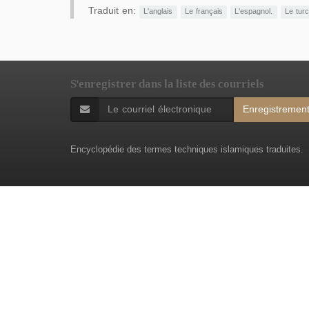
Traduit en:
L'anglais
Le français
L'espagnol.
Le tur
S'enregistrer dans la liste des courriels
Enregistremen
Encyclopédie des termes techniques islamiques traduites.