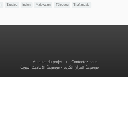
n
Tagalog
Indien
Malayalam
Télougou
Thaïlandais
Au sujet du projet
•
Contactez-nous
موسوعة الأحاديث النبوية
-
موسوعة القرآن الكريم