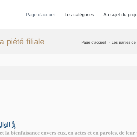
Page d'accueil
Les catégories
Au sujet du proje
 piété filiale
Page d'accueil
Les parties de
rr Al Wâlidayn) - بِرُّ الوالِدَيْنِ
 et la bienfaisance envers eux, en actes et en paroles, de leur