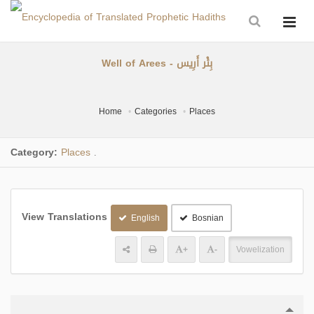
Well of Arees - بِئْر أَرِيس
Home
Categories
Places
Category:
Places
.
View Translations
English
Bosnian
+
-
Vowelization