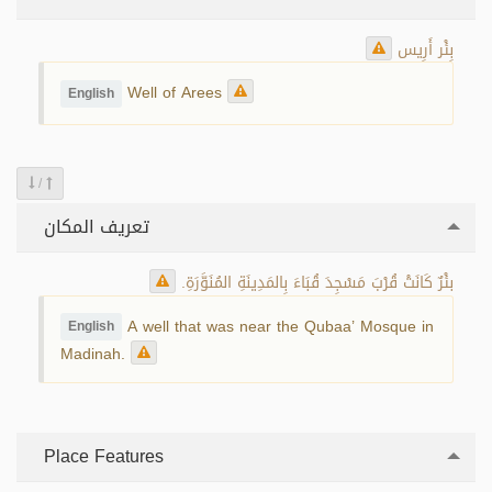
بِئْر أَرِيس
Well of Arees
English
/
تعريف المكان
بئْرٌ كَانَتْ قُرْبَ مَسْجِدَ قُبَاءَ بِالمَدِينَةِ المُنَوَّرَةِ.
A well that was near the Qubaa’‎ Mosque in
English
Madinah.
Place Features