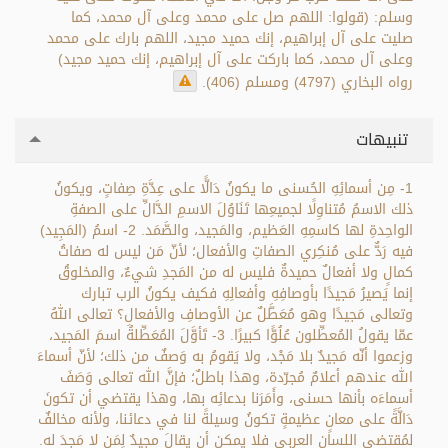
وسلم: (قولوا: اللهم صل على محمد وعلى آل محمد، كما
صليت على آل إبراهيم، إنك حميد مجيد، اللهم بارك على محمد
وعلى آل محمد، كما باركت على آل إبراهيم، إنك حميد مجيد)
رواه البخاري (4797) ومسلم (406).
تنبيهات
1- مِن أسمائِهِ الحُسنى ما يكونُ دَالًّا على عِدَّةِ صِفاتٍ، ويكونُ
ذلك الاسمُ مُتناوِلًا لجميعِها تَنَاوُلَ الاسمِ الدَّالِّ على الصفةِ
الواحِدةِ لها كاسمِهِ العَظيم، والمَجيد، والصَّمَد. 2- اسمُ (المَجِيد)
فيه رَدٌّ على مُنكِري الصفاتِ والأفعال؛ لأنّ مَن ليس له صفاتُ
كمالٍ ولا أفعالٌ حميدةٌ فليس له من المَجدِ شيءٌ، والمخلوقُ
إنما يَصيرُ مَجيدًا بأوصافِهِ وأفعالِهِ فكيف يكونُ الرب تبارك
وتعالى مَجيدًا وهو مُعَطَّلٌ عن الأوصافِ والأفعالِ؟ تعالى اللهُ
عمّا يقولُ المُعطِّلون عُلُوًّا كبيرًا. 3- تَأوَّلَ المُعَطِّلةُ اسمَ المَجيد،
وزعموا أنّه مَجيدٌ بلا مَجْد، ولا يَقومُ به وَصفٌ من ذلك؛ لأنّ أسماءَ
الله عندهم أعلامٌ مُجرّدة، وهذا باطلٌ؛ فإنَّ الله تعالى وَصَفَ
أسماءَه بأنها حسنى، وأَمَرَنا بدعائِه بها، وهذا يقتضي أن تكونَ
دَالَّةً على معانٍ عظيمةٍ تكونُ وسيلةً لنا في دعائنا، ولأنه مخالفٌ
لمُقتضى اللسان العربي فلا يمكن أن يقالَ مجيدٌ لِمَن لا مَجدَ له.