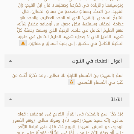
وتوسيعَها والزيادةَ في قَدْرِها وصِفتِها). قال ابنُ القيم: (إنّ
المَجيد: من اتصفَ بصفاتٍ متعددةٍ من صفاتِ الكمال). قال
الشيخُ السعدي: (المَجيدُ الذي له المجد العظيم، والمجد هو
عظمة الصفات وسعتها، فكل وصفٍ من أوصافِهِ عظيمٌ شأنُه،
فهو العليمُ الكامل في علمه، الرحيمُ الذي وسعت رحمتُهُ كلَّ
شيء، القديرُ الذي لا يعجزه شيء، الحليمُ الكامل في حلمِهِ،
الحكيمُ الكاملُ في حكمتِهِ، إلى بقية أسمائِهِ وصفاتِهِ).
أقوال العلماء في الثبوت
اسمُ (المَجِيد) مِن الأسماءِ الثابِتةِ لله تعالى، وقد ذَكَرَهُ أَغْلَبُ مَن
كَتَبَ في الأسماءِ الحُسنى.
الأدلة
وَرَدَ ذِكْرُ اسمِ (المَجِيْد) في القرآنِ الكريمِ في مَوضِعَين: قوله
تعالى: {إنّه حميد مجيد} [هود: 73]. وقوله تعالى: {وهو الغفور
الودود، ذو العرش المجيد} [البروج:14، 15]، على قراءة الرَّفْعِ
على أنَّه صفة للرَّبِّ عز وجل. أَمَّا في السُّنَّة: فقولُهُ صلى عليه