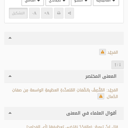
الماليبارية
التلجو
تايلاندي
آسامي
+
-
التشكيل
المَجِيْد
/
المعنى المختصر
المَجِيْد: المُتَّصِفُ بالصِّفاتِ المُتعدِّدةِ العظيمةِ الواسعة مِن صفاتِ
الكَمال.
أقوال العلماء في المعنى
قال ابنُ تيمية: (والمَجْدُ يَقتضي تعظيمَها [أي المَحامِد]