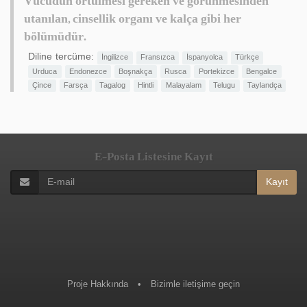
Vücudun örtülmesi gereken ve görünmesinden
utanılan, cinsellik organı ve kalça gibi her
bölümüdür.
Diline tercüme:
İngilizce
Fransızca
İspanyolca
Türkçe
Urduca
Endonezce
Boşnakça
Rusca
Portekizce
Bengalce
Çince
Farsça
Tagalog
Hintli
Malayalam
Telugu
Taylandça
E-Posta Listesine Kayıt
Kayıt
Proje Hakkında
•
Bizimle iletişime geçin