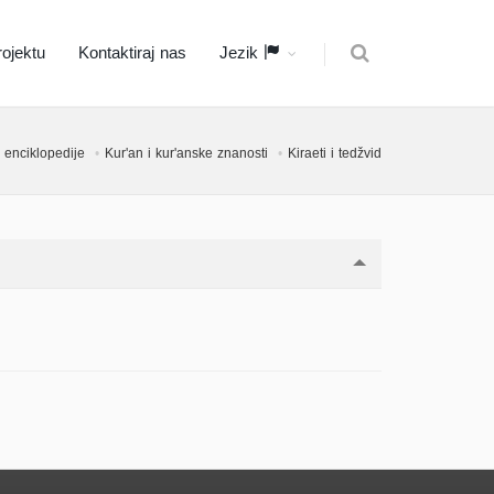
ojektu
Kontaktiraj nas
Jezik
 enciklopedije
Kur'an i kur'anske znanosti
Kiraeti i tedžvid