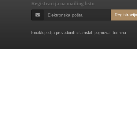
Registracija na mailing listu
Registracij
Enciklopedija prevedenih islamskih pojmova i termina